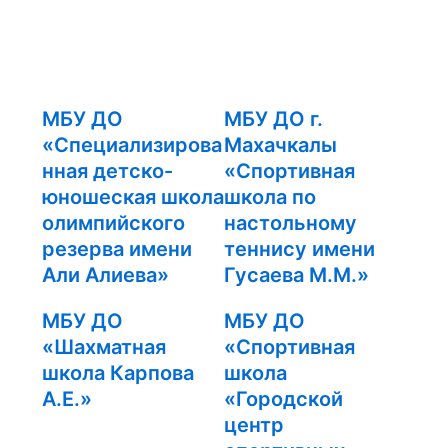
МБУ ДО
МБУ ДО г.
«Специализирова
Махачкалы
нная детско-
«Спортивная
юношеская школа
школа по
олимпийского
настольному
резерва имени
теннису имени
Али Алиева»
Гусаева М.М.»
МБУ ДО
МБУ ДО
«Шахматная
«Спортивная
школа Карпова
школа
А.Е.»
«Городской
центр